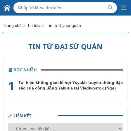
Skip to Main Content
ĐẠI SỨ QUÁN VIỆT NAM
TẠI INDONESIA
>
>
Trang chủ
Tin tức
Tin từ Đại sứ quán
TIN TỪ ĐẠI SỨ QUÁN
📰 ĐỌC NHIỀU
1
Tái hiện không gian lễ hội Ysyakh truyền thống đặc
sắc của cộng đồng Yakutia tại Vladivostok (Nga)
🔗 LIÊN KẾT