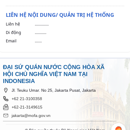
LIÊN HỆ NỘI DUNG/ QUẢN TRỊ HỆ THỐNG
Liên hệ
............
Di động
..........
Email
......
ĐẠI SỨ QUÁN NƯỚC CỘNG HÒA XÃ
HỘI CHỦ NGHĨA VIỆT NAM TẠI
INDONESIA
Jl. Teuku Umar. No 25, Jakarta Pusat, Jakarta
+62 21-3100358
+62-21-3149615
jakarta@mofa.gov.vn