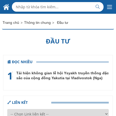
Skip to Main Content
ĐẠI SỨ QUÁN VIỆT NAM
TẠI INDONESIA
>
>
Trang chủ
Thông tin chung
Đầu tư
ĐẦU TƯ
📰 ĐỌC NHIỀU
1
Tái hiện không gian lễ hội Ysyakh truyền thống đặc
sắc của cộng đồng Yakutia tại Vladivostok (Nga)
🔗 LIÊN KẾT